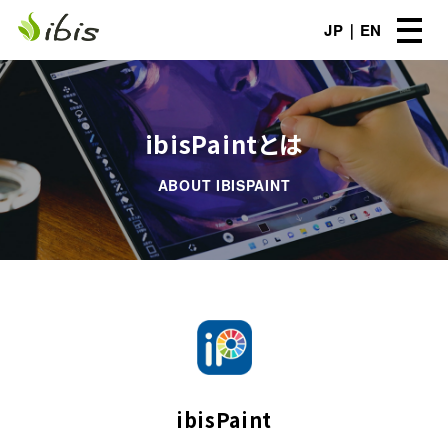
JP
EN
ibisPaintとは
ABOUT IBISPAINT
ibisPaint