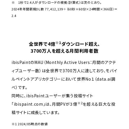
※ 1秒で2.4人がダウンロードの根拠（計算式）は次のとおり。
2024年年間新規DL数 77,412,139÷（60秒×60分×24時間×366日）＝
2.4
※1
全世界で4億
ダウンロード超え、
3700万人を超える月間利用者数
ibisPaintのMAU（Monthly Active Users：月間のアクテ
ィブユーザー数）は全世界で3700万人に達しており、モバイ
ルペイントアプリカテゴリーにおいて世界No１（data.ai調
べ）です。
同時に、ibisPaintユーザーが集う投稿サイト
※2
「ibispaint.com」は、月間PVが３億
を超える巨大な投
稿サイトに成長しています。
※1 2024/05時点の数値