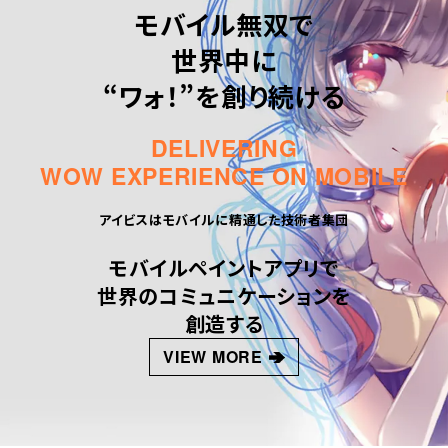
モバイル無双で
世界中に
“ワォ！”を創り続ける
DELIVERING
WOW EXPERIENCE ON MOBILE
アイビスはモバイルに精通した技術者集団
モバイルペイントアプリで
世界のコミュニケーションを
創造する
VIEW MORE