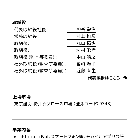
取締役
神谷 栄治
代表取締役社長：
村上 和彦
常務取締役：
丸山 拓也
取締役：
河村 栄治
取締役：
中山 靖之
取締役（監査等委員）：
宮﨑 陽平
社外取締役（監査等委員）：
近藤 直生
社外取締役（監査等委員）：
代表挨拶はこちら
上場市場
東京証券取引所グロース市場（証券コード：9343）
事業内容
iPhone、iPad、スマートフォン等、モバイルアプリの研