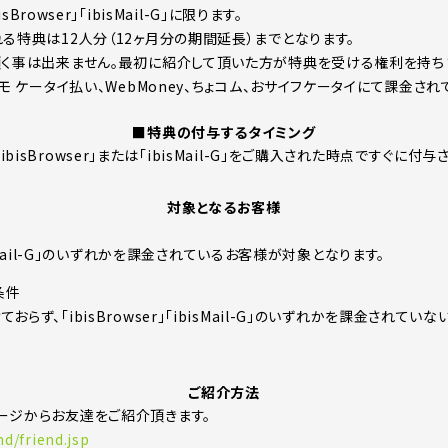
isBrowser」「ibisMail-G」に限ります。
れる特典は12人分（12ヶ月分の期間延長）までとなります。
頂く事は出来ません。最初に紹介して頂いた方が特典を受ける権利を持ち
コモ ケータイ払い、WebMoney、ちょコム、おサイフケータイにて課金
■特典の付与するタイミング
isBrowser」または「ibisMail-G」をご購入された時点ですぐに付与
対象となるお客様
ibisMail-G」のいずれかを課金されているお客様が対象となります。
条件
らず、「ibisBrowser」「ibisMail-G」のいずれかを課金されて
ご紹介方法
ージからお友達をご紹介頂きます。
end/friend.jsp