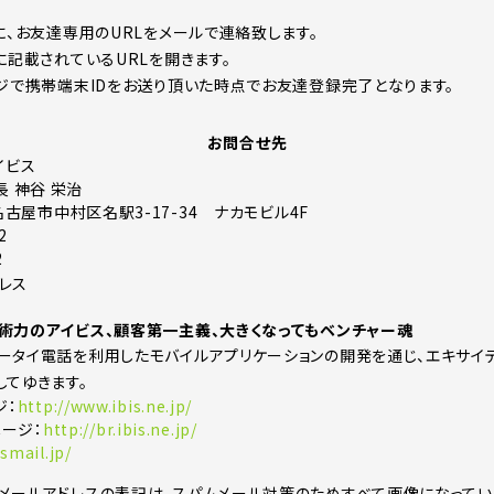
に、お友達専用のURLをメールで連絡致します。
に記載されているURLを開きます。
ージで携帯端末IDをお送り頂いた時点でお友達登録完了となります。
お問合せ先
イビス
 神谷 栄治
2 名古屋市中村区名駅3-17-34 ナカモビル4F
2
2
術力のアイビス、顧客第一主義、大きくなってもベンチャー魂
ータイ電話を利用したモバイルアプリケーションの開発を通じ、エキサイ
してゆきます。
ジ：
http://www.ibis.ne.jp/
ページ：
http://br.ibis.ne.jp/
ismail.jp/
メールアドレスの表記は、スパムメール対策のためすべて画像になってい