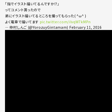
「指でイラスト描いてるんですか⁉︎」
ってコメント貰ったので
弟にイラスト描いてるところを撮ってもらった( ^ω^ )
よく電車で描いてます
pic.twitter.com/ilvqW7kMPn
— 仲村しんご (@YorozuyGintamam)
February 11, 2016