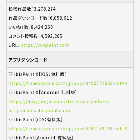
投稿作品数：3,278,274
作品ダウンロード数：6,059,612
いいね！数：8,424,268
コメント投稿数：4,592,265
URL：
https://ibispaint.com
アプリダウンロード
▽ ibisPaint X［iOS：無料版］
https://itunes.apple.com/jp/app/id450722833?mt=8
▽ ibisPaint X［Android：無料版］
https://play.google.com/store/apps/details?
id=jp.ne.ibis.ibispaintx.app
▽ ibisPaint［iOS：有料版］
https://itunes.apple.com/jp/app/id441179131?mt=8
▽ ibisPaint［Android：有料版］