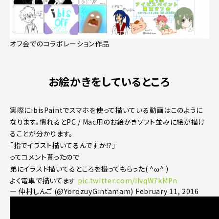
オフ会でのコラボレーション作品
お絵かきをしているところ
実際にibisPaintでスマホを使って描いている動画はこのように
なります。慣れるとPC / Mac用のお絵かきソフト並みに絵が描け
ることが分かります。
「指でイラスト描いてるんですか⁉︎」
ってコメント貰ったので
弟にイラスト描いてるところを撮ってもらった( ^ω^ )
よく電車で描いてます
pic.twitter.com/ilvqW7kMPn
— 仲村しんご (@YorozuyGintamam)
February 11, 2016