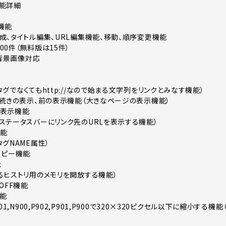
機能詳細
機能
成、タイトル編集、URL編集機能、移動、順序変更機能
0件（無料版は15件）
の背景画像対応
グでなくてもhttp://なので始まる文字列をリンクとみなす機能）
、続きの表示、前の表示機能（大きなページの表示機能）
像表示機能
ステータスバーにリンク先のURLを表示する機能）
機能
グNAME属性）
コピー機能
能
るヒストリ用のメモリを開放する機能）
ーOFF機能
能
01,N900,P902,P901,P900で320×320ピクセル以下に縮小す