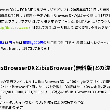
ibisBrowserDXは、FOMA用フルブラウザアプリです。2005年6月21日より
、2005年8月9日より有料化予定のibisBrowserDXのβ版を公開し、11月21日
速フルブラウザアプリとして人気を集めてきました。開発状況は、「ブラウザ開
.jp/ibisbrowser/
)」用意しており、ユーザ様より、広く要望、不具合を受
額315円
または
年額3,000円
の利用料で利用でき、決済にはクレジットカード
、WebMoneyに対応しております。
bisBrowserDXとibisBrowser(無料版)との
byteの実行ファイルに対し、ibisBrowserDXは、100kbyteアプリとして
サーバとibisBrowserDX用のサーバを分離し、DX版はサーバの安定化、高
902i,901i,900i,701i,700iシリーズ対応だが、ibisBrowserDXは902i
)
はポータルサイトなどへのOEM供給により維持する予定
ど高機能化の予定