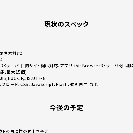
現状のスペック
T属性未対応）
み）
serDXサーバ-目的サイト間は対応、アプリ-ibisBrowserDXサーバ間は非
能、最大15個)
S,EUC-JP,JIS,UTF-8
ード、CSS、JavaScript、Flash、動画再生、など
今後の予定
は
ウトの再現性の向上を予定