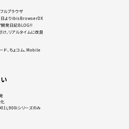
無料フルブラウザ
よりibisBrowserDX
発日記BLOG!!
付け、リアルタイムに改良
、ちょコム、Mobile
違い
開発
速化
,901i,900iシリーズのみ