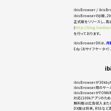
ibisBrowser / 
ibisBrowserのβ版
正式版をリリースし、高
(
http://blog.livedoor
を行っております。
ibisBrowserDXは、
月
Edy（おサイフケータイ）
i
ibisBrowserが30k
ibisBrowser用の
ibisBrowserがFOMA
対応(100kアプリのため
無料版は広告収入また
DX版は将来、RSSな