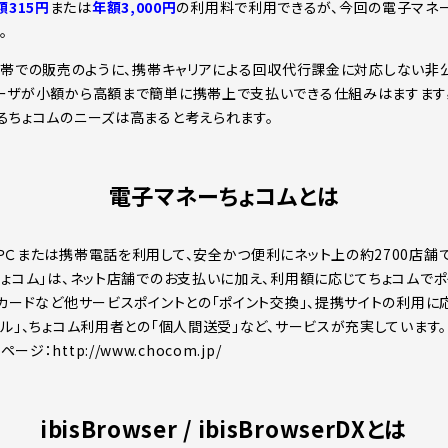
額315円
または
年額3,000円
の利用料で利用できるが、今回の電子マネ
。
DXの携帯での販売のように、携帯キャリアによる回収代行課金に対応しない
ユーザが小額から高額まで簡単に携帯上で支払いできる仕組みはますます
るちょコムのニーズは高まると考えられます。
電子マネーちょコムとは
ＰＣまたは携帯電話を利用して、安全かつ便利にネット上の約2700店舗
ちょコム」は、ネット店舗でのお支払いに加え、利用額に応じてちょコムでポ
トカードなど他サービスポイントとの「ポイント交換」、提携サイトの利用に
ール」、ちょコム利用者との「個人間送受」など、サービスが充実しています。
：http://www.chocom.jp/
ibisBrowser / ibisBrowserDXとは