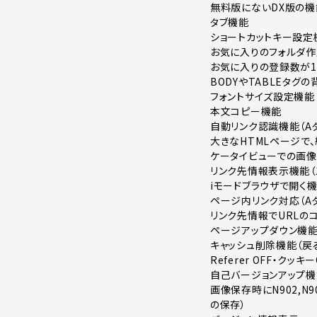
無料版にないDX版の
タブ機能
ショートカットキー設定
お気に入りのフォルダ作
お気に入りの登録数が10
BODYやTABLEタグ
フォントサイズ設定機能
本文コピー機能
自動リンク認識機能（Aタ
大きなHTMLページで
ケータイビューでの画
リンク先情報表示機能（
iモードブラウザで開く
ページ内リンク対応（Aタ
リンク先情報でURLの
ページアップダウン機
キャッシュ削除機能（戻
Referer OFF・クッキ
自己バージョンアップ機
画像保存時にN902,N9
の保存）