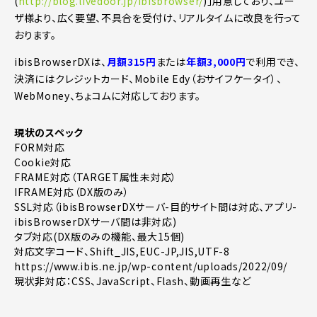
(
http://blog.livedoor.jp/ibisbrowser/
)」用意しており、ユー
ザ様より、広く要望、不具合を受付け、リアルタイムに改良を行って
おります。
ibisBrowserDXは、
月額315円
または
年額3,000円
で利用でき、
決済にはクレジットカード、Mobile Edy（おサイフケータイ）、
WebMoney、ちょコムに対応しております。
現状のスペック
FORM対応
Cookie対応
FRAME対応（TARGET属性未対応）
IFRAME対応（DX版のみ）
SSL対応（ibisBrowserDXサーバ-目的サイト間は対応、アプリ-
ibisBrowserDXサーバ間は非対応)
タブ対応(DX版のみの機能、最大15個)
対応文字コード、Shift_JIS,EUC-JP,JIS,UTF-8
https://www.ibis.ne.jp/wp-content/uploads/2022/09/
現状非対応：CSS、JavaScript、Flash、動画再生など