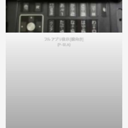
フルアプリ表示[横向き]
(P-01A)