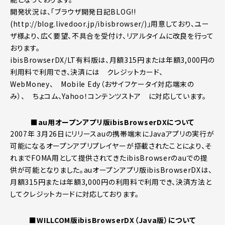
開発状況は、「ブラウザ開発日記BLOG!!
(http://blog.livedoor.jp/ibisbrowser/)」用意しており、ユー
ザ様より、広く要望、不具合を受付け、リアルタイムに改良を行って
おります。
ibisBrowserDX/LT有料版は、月額315円または年額3,000円の
利用料で利用でき、決済には クレジットカード、
WebMoney、 Mobile Edy（おサイフケータイ対応端末の
み）、 ちょコム、Yahoo！コンテンツストア に対応しています。
■au用オープンアプリ版ibisBrowserDXについて
2007年 3月26日にリリースauの携帯端末にJavaアプリの実行が
可能になるオープンアプリプレイヤーが搭載されたことにより、そ
れまでFOMA用として提供されてきたibisBrowserのauでの提
供が可能となりました。auオープンアプリ版ibisBrowserDXは、
月額315円または年額3,000円の利用料で利用でき、決済方法と
してクレジットカードに対応しております。
■WILLCOM版ibisBrowserDX（Java版）について