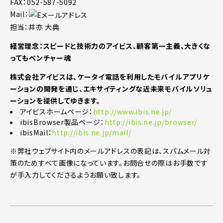
FAX：052-587-5092
Mail：
担当：井亦 大典
経営理念：スピードと技術力のアイビス、顧客第一主義、大きくな
ってもベンチャー魂
株式会社アイビスは、ケータイ電話を利用したモバイルアプリケ
ーションの開発を通じ、エキサイティングな近未来モバイルソリュ
ーションを提供してゆきます。
アイビスホームページ：
http://www.ibis.ne.jp/
ibisBrowser製品ページ：
http://ibis.ne.jp/browser/
ibisMail：
http://ibis.ne.jp/mail/
※弊社ウェブサイト内のメールアドレスの表記は、スパムメール対
策のためすべて画像になっています。お問合せの際はお手数です
が手入力してくださるようお願い致します。