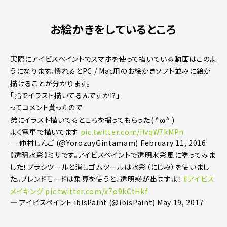
お絵かきをしているところ
実際にアイビスペイントでスマホを使って描いている動画はこのよ
うになります。慣れるとPC / Mac用のお絵かきソフト並みに絵が
描けることが分かります。
「指でイラスト描いてるんですか⁉︎」
ってコメント貰ったので
弟にイラスト描いてるところを撮ってもらった( ^ω^ )
よく電車で描いてます
pic.twitter.com/ilvqW7kMPn
— 仲村しんご (@YorozuyGintamam)
February 11, 2016
【透明水彩】ミサです。アイビスペイントで透明水彩風に塗ってみま
した！ブラシツールと消しゴムツールは水彩（にじみ）を使いまし
た。ブレンドモードは乗算を使うと、透明感が出ますよ！
#アイビス
メイキング
pic.twitter.com/x7o9kCtHkf
— アイビスペイント ibisPaint (@ibisPaint)
May 19, 2017