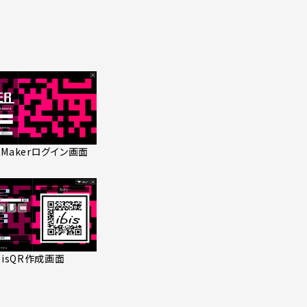
QRMakerログイン画面
bisQR作成画面