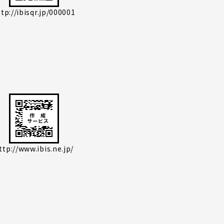
tp://ibisqr.jp/000001
ttp://www.ibis.ne.jp/