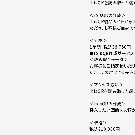
ibisQRを読み取った
＜ibisQRの作成＞
ibisQR製品サイトからi
ただき、お客様ご自身で
＜価格＞
1年間：税込36,750円
■ibisQR作成サービス
＜読み取りデータ＞
お客様にご指定頂いたU
ただし、設定できる長さは「
＜アクセス方法＞
ibisQRを読み取った
＜ibisQRの作成＞
挿入したい画像をお預か
＜価格＞
税込210,000円