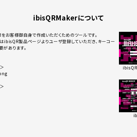
ibisQRMakerについて
bisQRをお客様御自身で作成いただくためのツールです。
利用にはibisQR製品ページよりユーザ登録していただき、キーコー
要があります。
＞
ibis
 png
＞
i