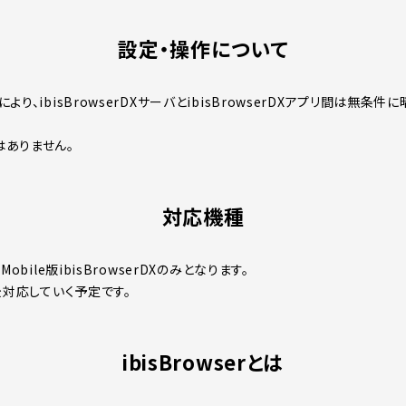
設定・操作について
り、ibisBrowserDXサーバとibisBrowserDXアプリ間は無条
ありません。
対応機種
obile版ibisBrowserDXのみとなります。
後対応していく予定です。
ibisBrowserとは