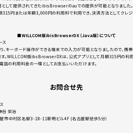
用として提供されてきたibisBrowserのauでの提供が可能となりました
Xは、月額315円または年額3,000円の利用料で利用でき、決済方法としてク
■WILLCOM版ibisBrowserDX（Java版）について
リース
により、キーボード操作ができる端末での入力が可能となりましたので、携
。WILLCOM版ibsBrowserDXは、公式アプリとして月額315円の
携帯電話の利用料金の一環としてお支払いいただけます。
お問合せ先
ス
神谷 栄治
名古屋市中村区名駅3-18-11新明ビル4F (名古屋駅徒歩5分）