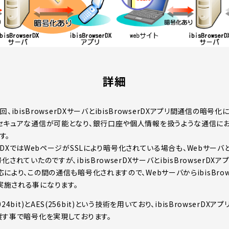
詳細
は今回、ibisBrowserDXサーバとibisBrowserDXアプリ間通信の暗号
セキュアな通信が可能となり、銀行口座や個人情報を扱うような通信に
す。
serDXではWebページがSSLにより暗号化されている場合も、Webサーバとib
されていたのですが、ibisBrowserDXサーバとibisBrowserD
により、この間の通信も暗号化されますので、WebサーバからibisBrow
実施される事になります。
4bit)とAES(256bit)という技術を用いており、ibisBrowserDX
渡す事で暗号化を実現しております。