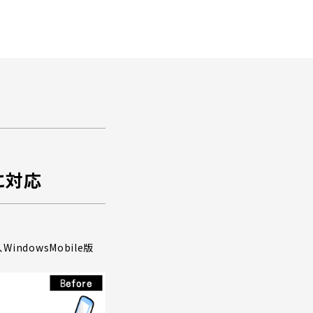
に対応
ndowsMobile版
。