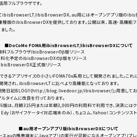
帯電話用フルブラウザです。
ibisBrowserLT/ibisBrowserDX、au用にはオープンアプリ版のibisB
機種版のibisBrowserDXを提供しております。公開以来、高速・高機能
ました。
■DoCoMo FOMA用ibisBrowserLT/ibisBrowserDXについて
無料フルブラウザibisBrowserのβ版リリース
有料化予定のibisBrowserDXのβ版をリリース
ibisBrowserDX正式版リリース
は実行できるアプリサイズの小さいFOMA70x系用として開発されました。これに対し
開発され、ibisBrowserLTに比べより高機能となっております。
BLOG!!(http://blog.livedoor.jp/ibisbrowser/)」用
アルタイムに改良を行っております。
X/LT有料版は、月額315円または年額3,000円の利用料で利用でき、決済に
ile Edy（おサイフケータイ対応端末のみ）、ちょコム、Yahoo！コンテンツ
■au用オープンアプリ版ibisBrowserDXについて
リリースauの携帯端末にJavaアプリの実行が可能になるオープンアプリ