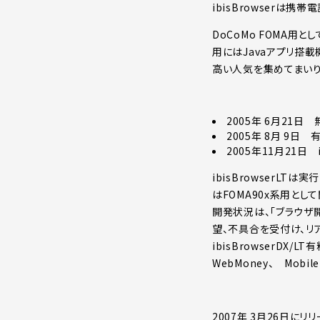
ibisBrowserは携
DoCoMo FOMA用として
用にはJavaアプリ搭載
高い人気を集めてまいり
2005年 6月21日 
2005年 8月 9日 
2005年11月21日 
ibisBrowserLT
はFOMA90x系用として
開発状況は、「ブラウザ開発日記
望、不具合を受付け、リ
ibisBrowserD
WebMoney、 Mob
2007年 3月26日に