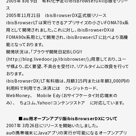
2005年 8月 9日 有料化予定のibisBrowserDXのβ版をリリー
ス
2005年11月21日 ibisBrowserDX正式版リリース
ibisBrowserLTは実行できるアプリサイズの小さいFOMA70x系
用として開発されました。これに対し、ibisBrowserDXは
FOMA90x系用として開発され、ibisBrowserLTに比べより高機
能となっております。
開発状況は、「ブラウザ開発日記BLOG!!
(http://blog.livedoor.jp/ibisbrowser/)」用意しており、ユー
ザ様より、広く要望、不具合を受付け、リアルタイムに改良を行って
おります。
ibisBrowserDX/LT有料版は、月額315円または年額3,000円の
利用料で利用でき、決済には クレジットカード、
WebMoney、 Mobile Edy（おサイフケータイ対応端末の
み）、 ちょコム、Yahoo！コンテンツストア に対応しています。
■au用オープンアプリ版ibisBrowserDXについて
2007年 3月26日にリリースを開始いたしました。
auの携帯端末にJavaアプリの実行が可能になるオープンアプリ