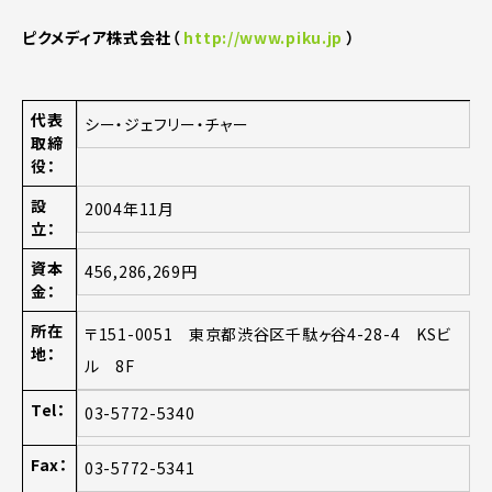
ピクメディア株式会社（
http://www.piku.jp
）
代表
シー・ジェフリー・チャー
取締
役：
設
2004年11月
立：
資本
456,286,269円
金：
所在
〒151-0051 東京都渋谷区千駄ヶ谷4-28-4 KSビ
地：
ル 8F
Tel：
03-5772-5340
Fax：
03-5772-5341