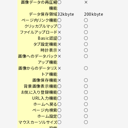
画像データの再圧縮
○
×
機能
データ保存領域
32kbyte
200kbyte
ページ内リンク機能
○
○
クリッカブルマップ
○
○
ファイルアップロード
×
○
Basic認証
○
○
タブ設定機能
×
○
時計表示
×
○
画像へのデータバック
×
○
アップ機能
画像からのデータリス
×
○
トア機能
画像保存機能
×
○
背景画像表示機能
○
○
お気に入り登録機能
○
○
URL入力機能
○
○
ホームへ戻る
○
○
ページ内検索
○
○
ホーム設定
○
○
マウスカーソルサイズ
○
○