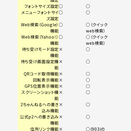
設定
フォントサイズ設定
○
○
メニューフォントサイ
○
○
ズ設定
Web検索（Google）
○
○（クイック
機能
web検索）
Web検索（Yahoo！）
○
○（クイック
機能
web検索）
待ち受けモード設定
×
○
機能
待ち受け画面設定機
×
○
能
QRコード取得機能
×
○
回転表示機能
×
○
GPS位置表示機能
×
○
スクリーンショット機
×
○
能
2ちゃんねるへの書き
×
○
込み機能
公式p2への書き込み
×
○
機能
住所リンク機能
×
○(903iの