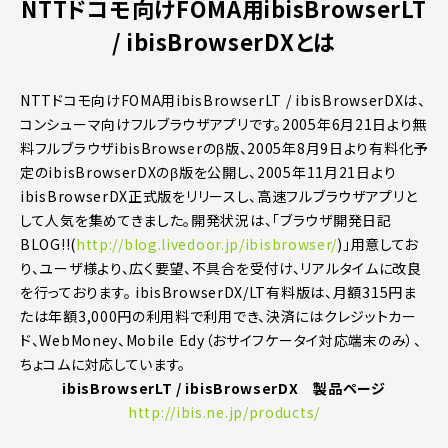
NTTドコモ向けFOMA用ibisBrowserLT
/ ibisBrowserDXとは
NTTドコモ向けFOMA用ibisBrowserLT / ibisBrowserDXは、
コンシューマ向けフルブラウザアプリです。2005年6月21日より無
料フルブラウザibisBrowserのβ版、2005年8月9日より有料化予
定のibisBrowserDXのβ版を公開し、2005年11月21日より
ibisBrowserDX正式版をリリースし、高速フルブラウザアプリと
して人気を集めてきました。開発状況は、「ブラウザ開発日記
BLOG!!(
http://blog.livedoor.jp/ibisbrowser/
)」用意してお
り、ユーザ様より、広く要望、不具合を受付け、リアルタイムに改良
を行っております。 ibisBrowserDX/LT有料版は、月額315円ま
たは年額3,000円の利用料で利用でき、決済にはクレジットカー
ド、WebMoney、Mobile Edy（おサイフケータイ対応端末のみ）、
ちょコムに対応しています。
ibisBrowserLT / ibisBrowserDX 製品ページ
http://ibis.ne.jp/products/