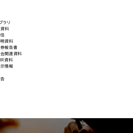
イブラリ
R資料
短信
説明資料
証券報告書
総会関連資料
IR資料
開示情報
公告