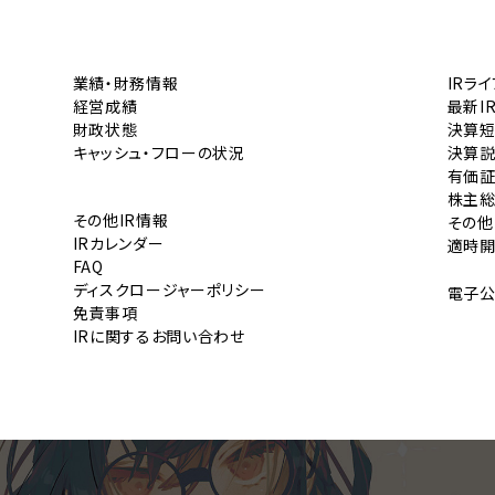
業績・財務情報
IRラ
経営成績
最新I
財政状態
決算
キャッシュ・フローの状況
決算
有価
株主
その他IR情報
その他
IRカレンダー
適時
FAQ
ディスクロージャーポリシー
電子
免責事項
IRに関するお問い合わせ