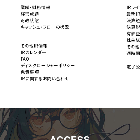
業績・財務情報
IRラ
経営成績
最新I
財政状態
決算
キャッシュ・フローの状況
決算
有価
株主
その他IR情報
その他
IRカレンダー
適時
FAQ
ディスクロージャーポリシー
電子
免責事項
IRに関するお問い合わせ
ACCESS