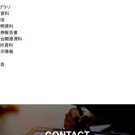
イブラリ
R資料
短信
説明資料
証券報告書
総会関連資料
IR資料
開示情報
公告
CONTACT