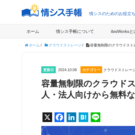
情シスのためのお役立
ホーム
情シス手帳について
ibisWorks
ホーム
/
クラウドストレージ
/
容量無制限のクラウドスト
更新日
2024.10.08
カテゴリー
クラウドストレー
容量無制限のクラウドス
人・法人向けから無料
X
F
Li
H
Li
a
n
at
n