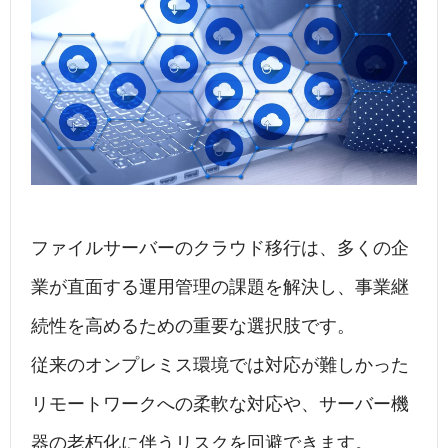
c
k
e
e
e
e
n
b
dI
a
o
n
o
k
ファイルサーバーのクラウド移行は、多くの企
業が直面する運用管理の課題を解決し、事業継
続性を高めるための重要な選択肢です。
従来のオンプレミス環境では対応が難しかった
リモートワークへの柔軟な対応や、サーバー機
器の老朽化に伴うリスクを回避できます。