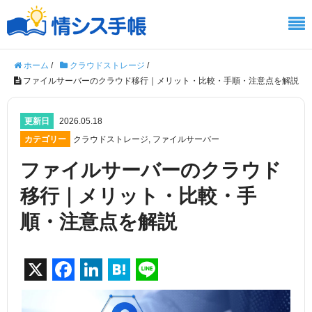
ホーム
/
クラウドストレージ
/
ファイルサーバーのクラウド移行｜メリット・比較・手順・注意点を解説
更新日
2026.05.18
カテゴリー
クラウドストレージ
,
ファイルサーバー
ファイルサーバーのクラウド
移行｜メリット・比較・手
順・注意点を解説
X
F
Li
H
Li
a
n
at
n