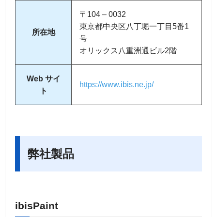
〒104 – 0032
東京都中央区八丁堀一丁目5番1
所在地
号
オリックス八重洲通ビル2階
Web サイ
https://www.ibis.ne.jp/
ト
弊社製品
ibisPaint