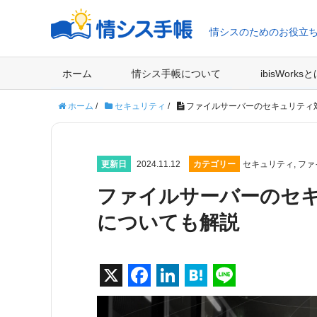
情シスのためのお役立
ホーム
情シス手帳について
ibisWorks
ホーム
/
セキュリティ
/
ファイルサーバーのセキュリティ
更新日
2024.11.12
カテゴリー
セキュリティ
,
ファ
ファイルサーバーのセ
についても解説
X
F
Li
H
Li
a
n
at
n