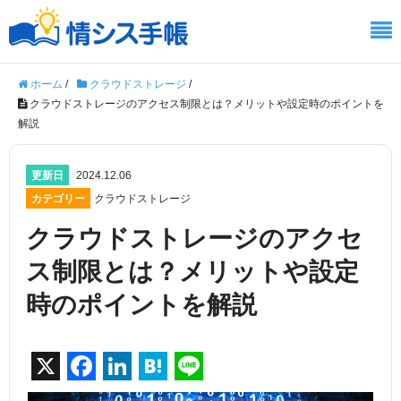
ホーム
/
クラウドストレージ
/
クラウドストレージのアクセス制限とは？メリットや設定時のポイントを
解説
更新日
2024.12.06
カテゴリー
クラウドストレージ
クラウドストレージのアクセ
ス制限とは？メリットや設定
時のポイントを解説
X
F
Li
H
Li
a
n
at
n