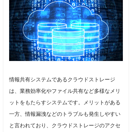
c
k
e
e
e
e
n
b
dI
a
o
n
o
k
情報共有システムであるクラウドストレージ
は、業務効率化やファイル共有など多様なメリ
ットをもたらすシステムです。メリットがある
一方、情報漏洩などのトラブルも発生しやすい
と言われており、クラウドストレージのアクセ