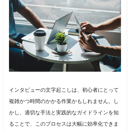
c
k
e
e
e
e
n
b
dI
a
o
n
o
k
インタビューの文字起こしは、初心者にとって
複雑かつ時間のかかる作業かもしれません。し
かし、適切な手法と実践的なガイドラインを知
ることで、このプロセスは大幅に効率化できま