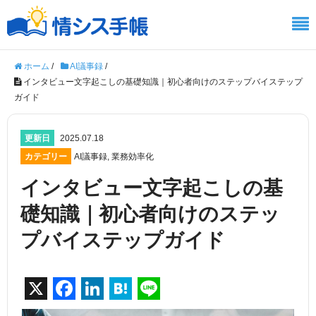
ホーム
/
AI議事録
/
インタビュー文字起こしの基礎知識｜初心者向けのステップバイステップ
ガイド
更新日
2025.07.18
カテゴリー
AI議事録
,
業務効率化
インタビュー文字起こしの基
礎知識｜初心者向けのステッ
プバイステップガイド
X
F
Li
H
Li
a
n
at
n