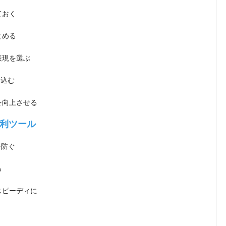
ておく
とめる
表現を選ぶ
り込む
を向上させる
利ツール
を防ぐ
る
スピーディに