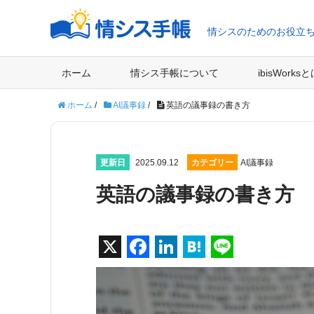
情シスのためのお役立
ホーム
情シス手帳について
ibisWorks
ホーム
/
AI議事録
/
英語の議事録の書き方
更新日
2025.09.12
カテゴリー
AI議事録
英語の議事録の書き方
X
F
Li
H
Li
a
n
at
n
c
k
e
e