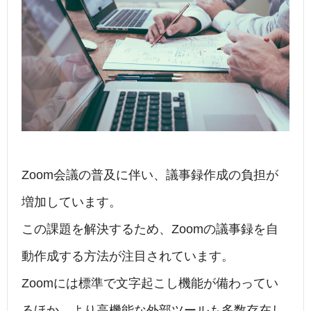
b
dI
a
o
n
o
k
Zoom会議の普及に伴い、議事録作成の負担が
増加しています。
この課題を解決するため、Zoomの議事録を自
動作成する方法が注目されています。
Zoomには標準で文字起こし機能が備わってい
るほか、より高機能な外部ツールも多数存在し