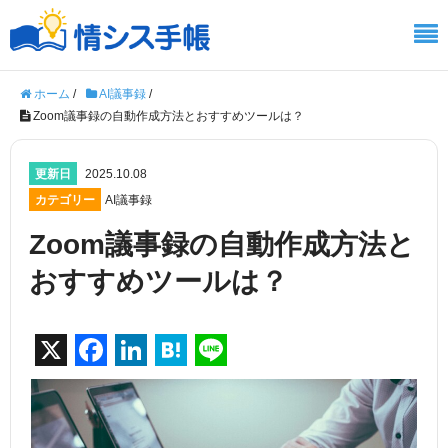
ホーム
/
AI議事録
/
Zoom議事録の自動作成方法とおすすめツールは？
更新日
2025.10.08
カテゴリー
AI議事録
Zoom議事録の自動作成方法と
おすすめツールは？
X
F
Li
H
Li
a
n
at
n
c
k
e
e
e
e
n