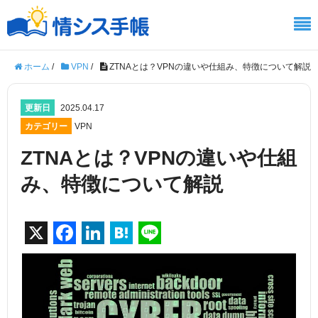
ホーム
/
VPN
/
ZTNAとは？VPNの違いや仕組み、特徴について解説
更新日
2025.04.17
カテゴリー
VPN
ZTNAとは？VPNの違いや仕組
み、特徴について解説
X
F
Li
H
Li
a
n
at
n
c
k
e
e
e
e
n