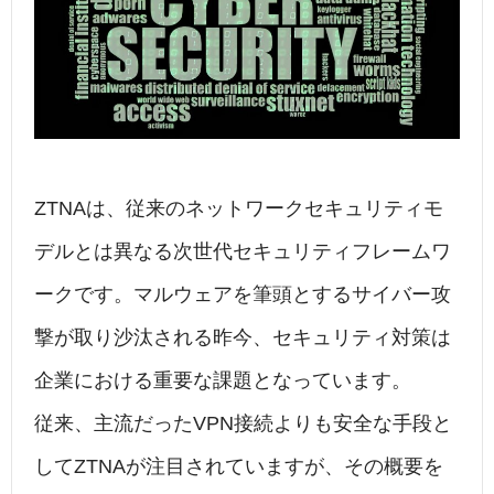
b
dI
a
o
n
o
k
ZTNAは、従来のネットワークセキュリティモ
デルとは異なる次世代セキュリティフレームワ
ークです。マルウェアを筆頭とするサイバー攻
撃が取り沙汰される昨今、セキュリティ対策は
企業における重要な課題となっています。
従来、主流だったVPN接続よりも安全な手段と
してZTNAが注目されていますが、その概要を