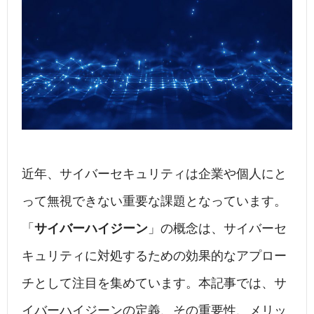
c
k
e
e
e
e
n
b
dI
a
o
n
o
k
近年、サイバーセキュリティは企業や個人にと
って無視できない重要な課題となっています。
「
サイバーハイジーン
」の概念は、サイバーセ
キュリティに対処するための効果的なアプロー
チとして注目を集めています。本記事では、サ
イバーハイジーンの定義、その重要性、メリッ