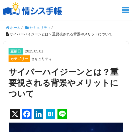
ホーム
/
セキュリティ
/
サイバーハイジーンとは？重要視される背景やメリットについて
更新日
2025.05.01
カテゴリー
セキュリティ
サイバーハイジーンとは？重
要視される背景やメリットに
ついて
X
F
Li
H
Li
a
n
at
n