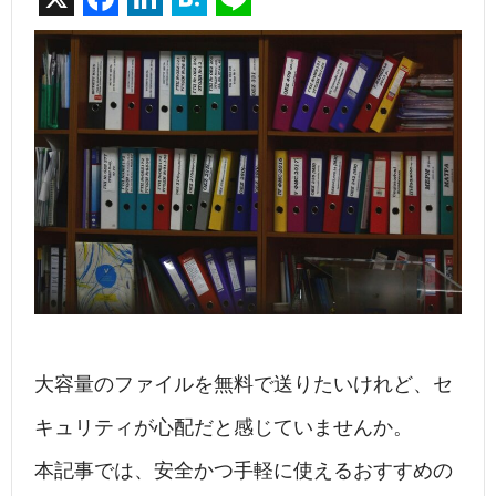
a
n
at
n
c
k
e
e
e
e
n
b
dI
a
o
n
o
k
大容量のファイルを無料で送りたいけれど、セ
キュリティが心配だと感じていませんか。
本記事では、安全かつ手軽に使えるおすすめの