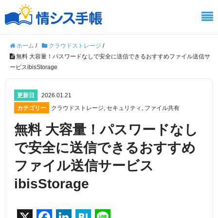
ホーム
/
クラウドストレージ
/
無料 大容量！パスワードなしで安全に送信できるおすすめファイル送信サ
ービスibisStorage
更新日
2026.01.21
カテゴリー
クラウドストレージ
,
セキュリティ
,
ファイル共有
無料 大容量！パスワードなし
で安全に送信できるおすすめ
ファイル送信サービス
ibisStorage
X
F
Li
H
Li