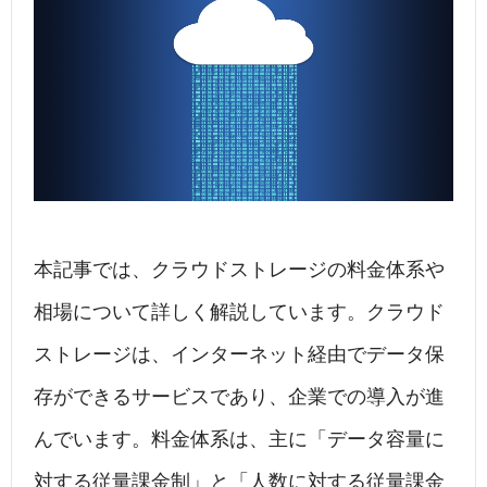
c
k
e
e
e
e
n
b
dI
a
o
n
o
k
本記事では、クラウドストレージの料金体系や
相場について詳しく解説しています。クラウド
ストレージは、インターネット経由でデータ保
存ができるサービスであり、企業での導入が進
んでいます。料金体系は、主に「データ容量に
対する従量課金制」と「人数に対する従量課金