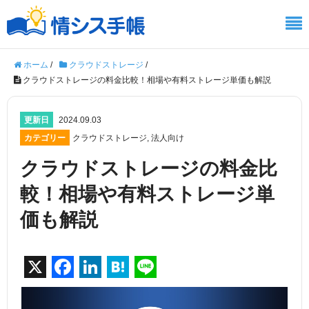
ホーム
/
クラウドストレージ
/
クラウドストレージの料金比較！相場や有料ストレージ単価も解説
更新日
2024.09.03
カテゴリー
クラウドストレージ
,
法人向け
クラウドストレージの料金比
較！相場や有料ストレージ単
価も解説
X
F
Li
H
Li
a
n
at
n