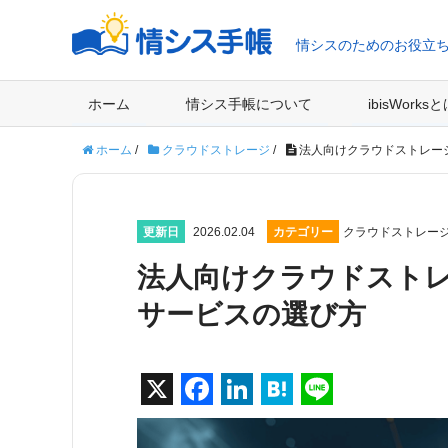
情シスのためのお役立
ホーム
情シス手帳について
ibisWorks
ホーム
/
クラウドストレージ
/
法人向けクラウドストレー
更新日
2026.02.04
カテゴリー
クラウドストレー
法人向けクラウドスト
サービスの選び方
X
F
Li
H
Li
a
n
at
n