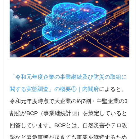
c
k
e
e
e
e
n
b
dI
a
o
n
o
k
「令和元年度企業の事業継続及び防災の取組に
関する実態調査」の概要①｜内閣府
によると、
令和元年度時点で大企業の約7割・中堅企業の3
割強がBCP（事業継続計画）を策定していると
回答しています。BCPとは、自然災害やテロ攻
撃など緊急事態が起きても事業を継続するため