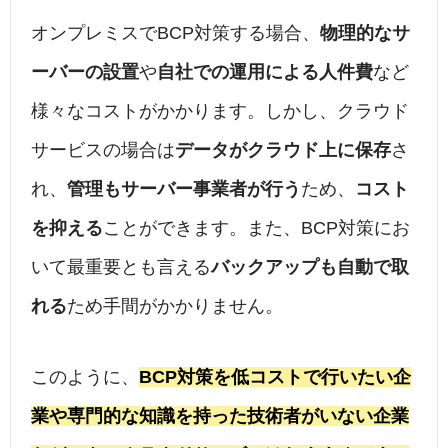
オンプレミスでBCP対策する場合、
物理的なサ
ーバーの設置
や
自社での運用による人件費
など
様々なコストがかかります。しかし、クラウド
サービスの場合は
データがクラウド上に保存
さ
れ、
管理もサーバー事業者が行う
ため、
コスト
を抑える
ことができます。また、BCP対策にお
いて最重要とも言える
バックアップも自動で取
れる
ため手間がかかりません。
このように、
BCP対策を低コストで行いたい企
業や専門的な知識を持った技術者がいない企業