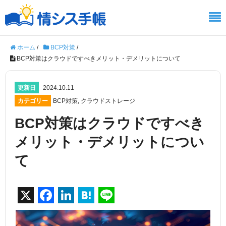
ホーム
/
BCP対策
/
BCP対策はクラウドですべきメリット・デメリットについて
更新日
2024.10.11
カテゴリー
BCP対策
,
クラウドストレージ
BCP対策はクラウドですべき
メリット・デメリットについ
て
X
F
Li
H
Li
a
n
at
n