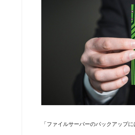
e
e
n
b
dI
a
o
n
o
k
「ファイルサーバーのバックアップに