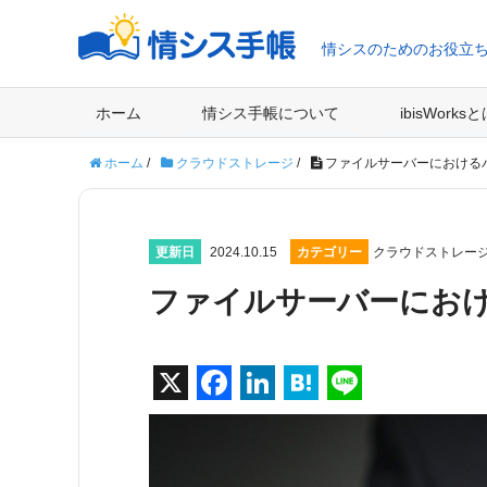
情シスのためのお役立
ホーム
情シス手帳について
ibisWorks
ホーム
/
クラウドストレージ
/
ファイルサーバーにおける
更新日
2024.10.15
カテゴリー
クラウドストレー
ファイルサーバーにお
X
F
Li
H
Li
a
n
at
n
c
k
e
e