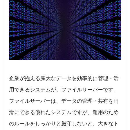
c
k
e
e
e
e
n
b
dI
a
o
n
o
k
企業が抱える膨大なデータを効率的に管理・活
用できるシステムが、ファイルサーバーです。
ファイルサーバーは、データの管理・共有を円
滑にできる優れたシステムですが、運用のため
のルールをしっかりと厳守しないと、大きなト