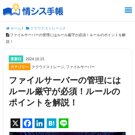
ホーム
/
クラウドストレージ
/
ファイルサーバーの管理にはルール厳守が必須！ルールのポイントを解
説！
更新日
2024.10.15
カテゴリー
クラウドストレージ
,
ファイルサーバー
ファイルサーバーの管理には
ルール厳守が必須！ルールの
ポイントを解説！
X
F
Li
H
Li
a
n
at
n