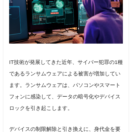
b
dI
a
o
n
o
k
IT技術が発展してきた近年、サイバー犯罪の1種
であるランサムウェアによる被害が増加してい
ます。ランサムウェアは、パソコンやスマート
フォンに感染して、データの暗号化やデバイス
ロックを引き起こします。
デバイスの制限解除と引き換えに、身代金を要