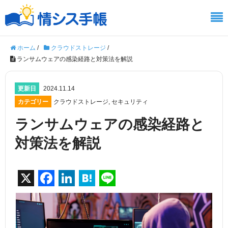
ホーム
/
クラウドストレージ
/
ランサムウェアの感染経路と対策法を解説
更新日
2024.11.14
カテゴリー
クラウドストレージ
,
セキュリティ
ランサムウェアの感染経路と
対策法を解説
X
F
Li
H
Li
a
n
at
n
c
k
e
e
e
e
n