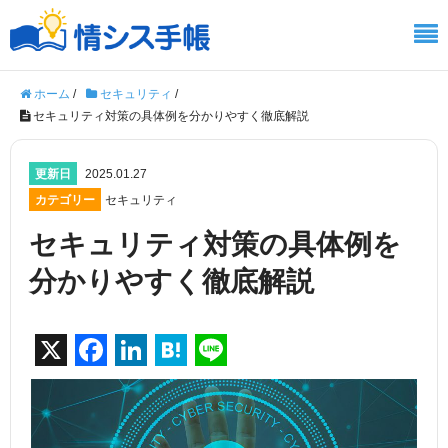
ホーム
/
セキュリティ
/
セキュリティ対策の具体例を分かりやすく徹底解説
更新日
2025.01.27
カテゴリー
セキュリティ
セキュリティ対策の具体例を
分かりやすく徹底解説
X
F
Li
H
Li
a
n
at
n
c
k
e
e
e
e
n