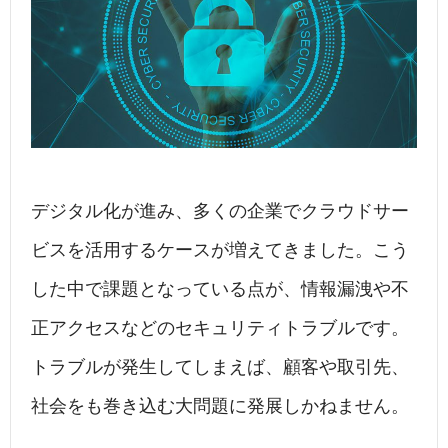
b
dI
a
o
n
o
k
デジタル化が進み、多くの企業でクラウドサー
ビスを活用するケースが増えてきました。こう
した中で課題となっている点が、情報漏洩や不
正アクセスなどのセキュリティトラブルです。
トラブルが発生してしまえば、顧客や取引先、
社会をも巻き込む大問題に発展しかねません。