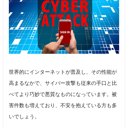
b
dI
a
o
n
o
k
世界的にインターネットが普及し、その性能が
高まるなかで、サイバー攻撃も従来の手口と比
べてより巧妙で悪質なものになっています。被
害件数も増えており、不安を抱えている方も多
いでしょう。