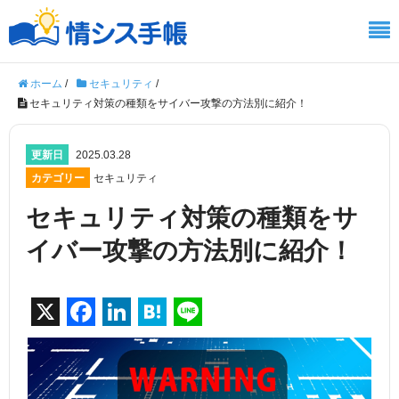
ホーム
/
セキュリティ
/
セキュリティ対策の種類をサイバー攻撃の方法別に紹介！
更新日
2025.03.28
カテゴリー
セキュリティ
セキュリティ対策の種類をサ
イバー攻撃の方法別に紹介！
X
F
Li
H
Li
a
n
at
n
c
k
e
e
e
e
n