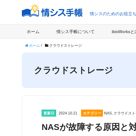
情シスのためのお役立
ホーム
情シス手帳について
ibisWorks
ホーム
/
クラウドストレージ
クラウドストレージ
更新日
2024.10.21
カテゴリー
NAS
,
クラウドスト
NASが故障する原因と